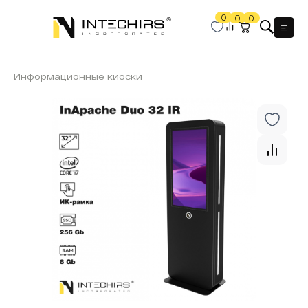
0
0
0
Мен
Информационные киоски