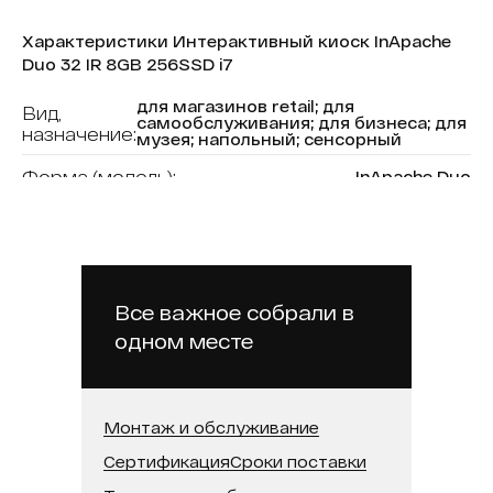
Характеристики Интерактивный киоск InApache
Duo 32 IR 8GB 256SSD i7
для магазинов retail; для
Вид,
самообслуживания; для бизнеса; для
назначение:
музея; напольный; сенсорный
Форма (модель):
InApache Duo
В реестре минпромторга:
Нет
Бренд:
Intechirs
Модель процессора:
Intel Core i7
Все важное собрали в
Встроенная память (SSD):
256 ГБ
одном месте
Оперативная память:
8 ГБ
Разрешение:
1920х1080
Монтаж и обслуживание
Тип сенсора:
ИК-рамка
Сертификация
Сроки поставки