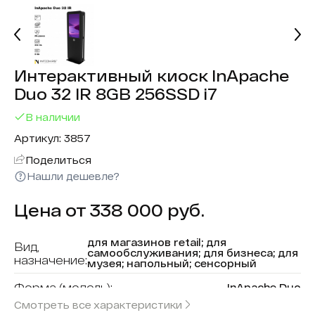
Интерактивный киоск InApache
Duo 32 IR 8GB 256SSD i7
В наличии
Артикул: 3857
Поделиться
Нашли дешевле?
Цена от 338 000 руб.
для магазинов retail; для
Вид,
самообслуживания; для бизнеса; для
назначение:
музея; напольный; сенсорный
Форма (модель):
InApache Duo
Смотреть все характеристики
В реестре минпромторга:
Нет