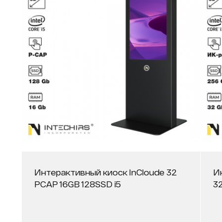
Интерактивный киоск InCloude 32
И
PCAP 16GB 128SSD i5
3